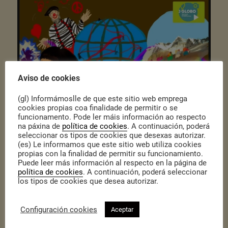
Aviso de cookies
(gl) Informámoslle de que este sitio web emprega
cookies propias coa finalidade de permitir o se
funcionamento. Pode ler máis información ao respecto
na páxina de
política de cookies
. A continuación, poderá
Publicado o 12 de Xaneiro de 2021
|
Actualidade
seleccionar os tipos de cookies que desexas autorizar.
(es) Le informamos que este sitio web utiliza cookies
O II Encontro do
Globo
reuniu virtualmente a 80 persoas, que se
atoparon nun espazo común no que compartir micro – experiencias de
propias con la finalidad de permitir su funcionamiento.
transformación social moi diversas.
Puede leer más información al respecto en la página de
política de cookies
. A continuación, poderá seleccionar
Neste encontro houbo de todo: unha
benvida
motivadora, palabras e
los tipos de cookies que desea autorizar.
experiencias
dende o outro lado do mundo,
música
,
arte
en directo, e
tamén unha feira de micro – experiencias de transformación social.
Viaxando polo ciber espazo, puidemos achegarnos a distintas
iniciativas que se están desenvolvendo na nosa contorna, seguindo os
Configuración cookies
Aceptar
Obxectivos de Desenvolvemento Sostible.
Mirade o
vídeo resumo
do II Encontro do Globo!