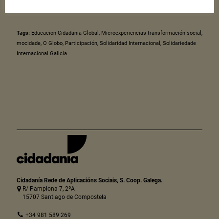
Tags:
Educacion Cidadania Global
,
Microexperiencias transformación social
,
mocidade
,
O Globo
,
Participación
,
Solidaridad Internacional
,
Solidariedade
Internacional Galicia
Cidadanía Rede de Aplicacións Sociais, S. Coop. Galega.
R/ Pamplona 7, 2ºA
15707 Santiago de Compostela
+34 981 589 269