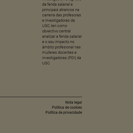
da fenda salarial e
principais atrancos na
carreira das profesoras
e investigadoras da
USC, ten como
obxectivo central
analizar a fenda salarial
e o seu impacto no
ámbito profesional nas
mulleres docentes e
investigadoras (PDI) da
USC.
Nota legal
Política de cookies
Política de privacidade