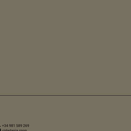
+34 981 589 269
cidadania.coop