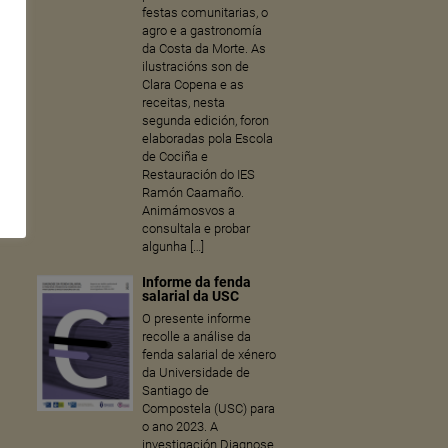
festas comunitarias, o
agro e a gastronomía
da Costa da Morte. As
ilustracións son de
Clara Copena e as
receitas, nesta
segunda edición, foron
elaboradas pola Escola
de Cociña e
Restauración do IES
Ramón Caamaño.
Animámosvos a
consultala e probar
algunha […]
Informe da fenda
salarial da USC
O presente informe
recolle a análise da
fenda salarial de xénero
da Universidade de
Santiago de
Compostela (USC) para
o ano 2023. A
investigación Diagnose