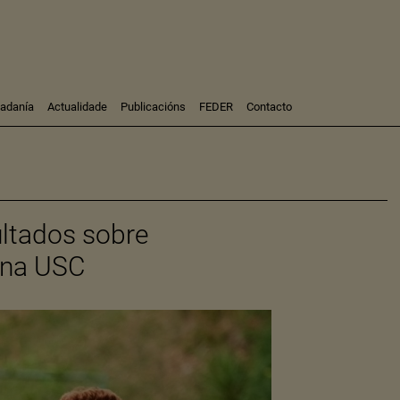
dadanía
Actualidade
Publicacións
FEDER
Contacto
Participación
Investigación
Consultoría
Formación
ltados sobre
 na USC