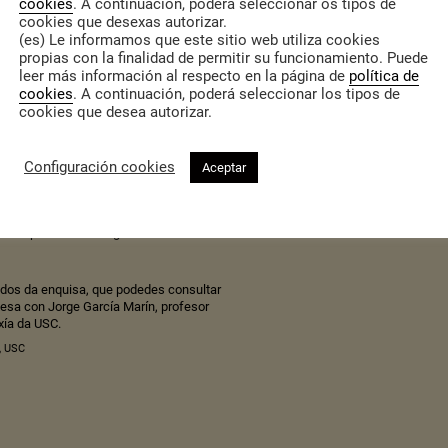
cookies
. A continuación, poderá seleccionar os tipos de
cookies que desexas autorizar.
(es) Le informamos que este sitio web utiliza cookies
propias con la finalidad de permitir su funcionamiento. Puede
iago de Compostela organizou unha
leer más información al respecto en la página de
política de
dade na comunidade universitaria. A
cookies
. A continuación, poderá seleccionar los tipos de
tiña por obxectivos:
cookies que desea autorizar.
udantado da USC respecto das dinámicas
n aos modelos de fogares nos que
Configuración cookies
Aceptar
izados e de xestión de coidados
e homes e a valoración sobre o reparto
ria de promoción da igualdade de
dos da enquisa, que podedes consultar
esa con Jorge García Marín, profesor
xía da USC.
,
USC