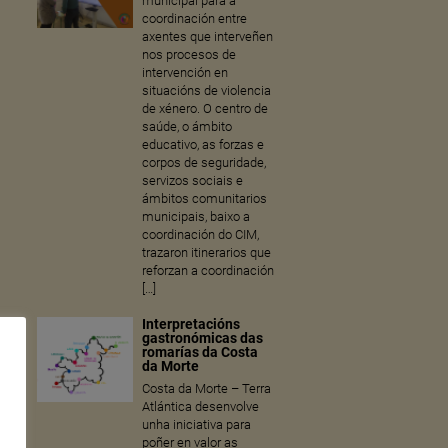
municipal para a
coordinación entre
axentes que interveñen
nos procesos de
intervención en
situacións de violencia
de xénero. O centro de
saúde, o ámbito
educativo, as forzas e
corpos de seguridade,
servizos sociais e
ámbitos comunitarios
municipais, baixo a
coordinación do CIM,
trazaron itinerarios que
reforzan a coordinación
[…]
Interpretacións
gastronómicas das
romarías da Costa
da Morte
Costa da Morte – Terra
Atlántica desenvolve
unha iniciativa para
poñer en valor as