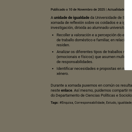
Publicado o 10 de Novembro de 2025
|
Actualidade
A
unidade de igualdade
da Universidade de Sant
xornada de reflexión sobre os coidados e a igual
investigación, dirixida ao alumnado universitario, 
Recoller a valoración e a percepción do est
de traballo doméstico e familiar, en relació
residen.
Analizar os diferentes tipos de traballos real
(emocionais e físicos) que asumen mulleres 
de responsabilidades.
Identificar necesidades e propostas en mate
xénero.
Durante a xornada puxemos en común os resulta
neste
enlace
. Así mesmo, puidemos compartir m
do Departamento de Ciencias Políticas e Sociolo
Tags:
#Enquisa
,
Corresponsabilidade
,
Estudo
,
igualdade