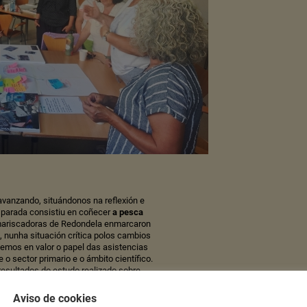
vanzando, situándonos na reflexión e
 parada consistiu en coñecer
a pesca
mariscadoras de Redondela enmarcaron
, nunha situación crítica polos cambios
emos en valor o papel das asistencias
 o sector primario e o ámbito científico.
resultados do estudo realizado sobre
a pesca e no marisqueo en Galicia.
 compartiu a súa experiencia con
Aviso de cookies
emos contactar en directo cunha