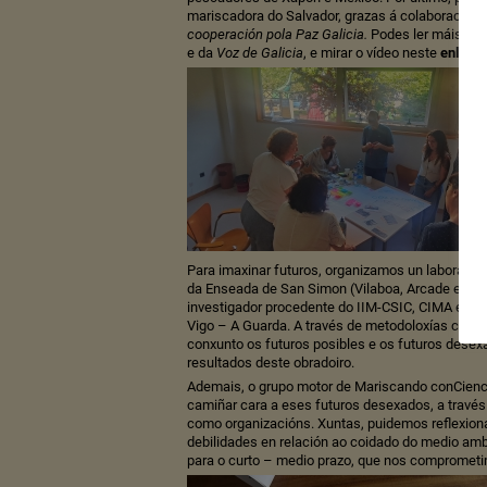
mariscadora do Salvador, grazas á colaboración
cooperación pola Paz Galicia
.
Podes ler máis so
e da
Voz de Galicia
, e mirar o vídeo neste
enlace
!
Para imaxinar futuros, organizamos un laborator
da Enseada de San Simon (Vilaboa, Arcade e Red
investigador procedente do IIM-CSIC, CIMA e UVi
Vigo – A Guarda. A través de metodoloxías creat
conxunto os futuros posibles e os futuros dese
resultados deste obradoiro.
Ademais, o grupo motor de Mariscando conCienc
camiñar cara a eses futuros desexados, a través
como organizacións. Xuntas, puidemos reflexiona
debilidades en relación ao coidado do medio ambi
para o curto – medio prazo, que nos comprometimo