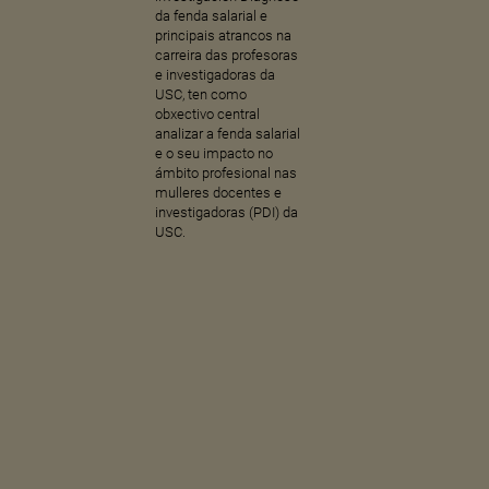
da fenda salarial e
principais atrancos na
carreira das profesoras
e investigadoras da
USC, ten como
obxectivo central
analizar a fenda salarial
e o seu impacto no
ámbito profesional nas
mulleres docentes e
investigadoras (PDI) da
USC.