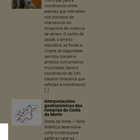
municipal para a
coordinación entre
axentes que interveñen
nos procesos de
intervención en
situacións de violencia
de xénero. O centro de
saúde, o ámbito
educativo, as forzas e
corpos de seguridade,
servizos sociais e
ámbitos comunitarios
municipais, baixo a
coordinación do CIM,
trazaron itinerarios que
reforzan a coordinación
[…]
Interpretacións
gastronómicas das
romarías da Costa
da Morte
Costa da Morte – Terra
Atlántica desenvolve
unha iniciativa para
poñer en valor as