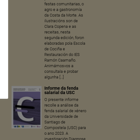
festas comunitarias, o
agro e a gastronomía
da Costa da Morte. As
ilustracións son de
Clara Copena e as
receitas, nesta
segunda edición, foron
elaboradas pola Escola
de Cociña e
Restauración do IES
Ramón Caamaño.
Animámosvos a
consultala e probar
algunha […]
Informe da fenda
salarial da USC
O presente informe
recolle a análise da
fenda salarial de xénero
da Universidade de
Santiago de
Compostela (USC) para
o ano 2023. A
investigación Diagnose