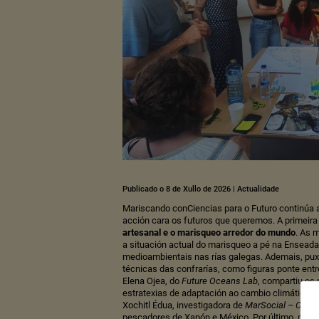
Publicado o 8 de Xullo de 2026
|
Actualidade
Mariscando conCiencias para o Futuro continúa a
acción cara os futuros que queremos. A primeira
artesanal e o marisqueo arredor do mundo
. As 
a situación actual do marisqueo a pé na Enseada
medioambientais nas rías galegas. Ademais, pux
técnicas das confrarías, como figuras ponte entre
Elena Ojea, do
Future Oceans Lab
, compartiu os 
estratexias de adaptación ao cambio climático n
Xochitl Édua, investigadora de
MarSocial – CSIC
,
pescadores de Xapón e México. Por último, puid