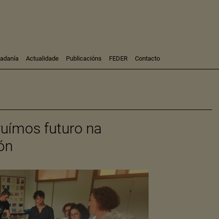
dadanía
Actualidade
Publicacións
FEDER
Contacto
Participación
Investigación
Consultoría
Formación
uímos futuro na
ón