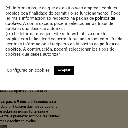
 na xornada de
Asemblea de
(gl) Informámoslle de que este sitio web emprega cookies
bre a xornada nas novas do
Faro de Vigo,
propias coa finalidade de permitir o se funcionamento. Pode
ler máis información ao respecto na páxina de
política de
cookies
. A continuación, poderá seleccionar os tipos de
cookies que desexas autorizar.
(es) Le informamos que este sitio web utiliza cookies
propias con la finalidad de permitir su funcionamiento. Puede
leer más información al respecto en la página de
política de
cookies
. A continuación, poderá seleccionar los tipos de
cookies que desea autorizar.
Configuración cookies
Aceptar
io xunto coas mariscadoras do conxunto
ondela), así como co persoal
go. Participou tamén o GALP Ría de
ivas como o collage, visualizamos en
xados. Compartiremos axiña os
ias para o Futuro xuntámonos para
 da planificación das nosas accións
r sobre as nosas fortalezas e
ente, e plantexar accións realizables
s a realizar e avaliar.