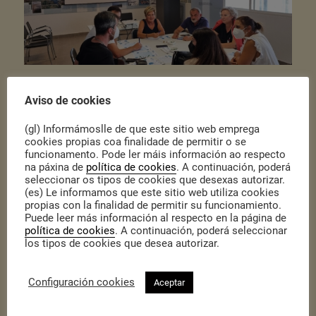
Publicado o 27 de Xullo de 2022
|
Actualidade
Aviso de cookies
Os Grupos de Acción Local do Sector Pesqueiro galegos atópanse
no proceso de elaboración das Estratexias de Desenvolvemento
(gl) Informámoslle de que este sitio web emprega
Local Participativo para o período de programación 2023-2027 do
cookies propias coa finalidade de permitir o se
Fondo Europeo Marítimo, da Pesca e da Acuicultura (FEMPA).
funcionamento. Pode ler máis información ao respecto
Durante o verán levaranse a cabo encontros presenciais e virtuais,
na páxina de
política de cookies
. A continuación, poderá
nos que se perfilará unha diagnose sobre as necesidades de cada
seleccionar os tipos de cookies que desexas autorizar.
un dos territorios costeiros. A segunda fase deste proceso
(es) Le informamos que este sitio web utiliza cookies
permitirá deseñar un Plan de acción en cada territorio, de forma
propias con la finalidad de permitir su funcionamiento.
participada entre o sector pesqueiro, público, social e económico.
Puede leer más información al respecto en la página de
As Estratexias de Desenvolvemento Local Participativo orientarán a
política de cookies
. A continuación, poderá seleccionar
aplicación do
Fondo Europeo Marítimo e da Pesca e da Acuicultura
los tipos de cookies que desea autorizar.
(FEMPA)
para o período de fondos europeos 2021-2027.
Para máis información sobre o proceso en cada territorio:
Configuración cookies
Aceptar
GALP A Mariña Ortegal
GALP Golfo Ártabro Norte
GALP Golfo Ártabro Sur