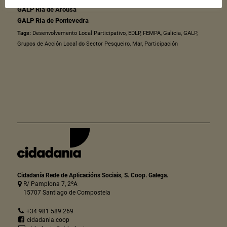
GALP Ría de Arousa
GALP Ría de Pontevedra
Tags:
Desenvolvemento Local Participativo
,
EDLP
,
FEMPA
,
Galicia
,
GALP
,
Grupos de Acción Local do Sector Pesqueiro
,
Mar
,
Participación
Cidadanía Rede de Aplicacións Sociais, S. Coop. Galega.
R/ Pamplona 7, 2ºA
15707 Santiago de Compostela
+34 981 589 269
cidadania.coop